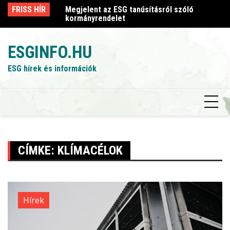
Skip
sról szóló
FRISS HÍR
Megjelent az ESG tanúsításról szóló
Me
to
kormányrendelet
k
content
ESGINFO.HU
ESG hírek és információk
CÍMKE:
KLÍMACÉLOK
Hírek