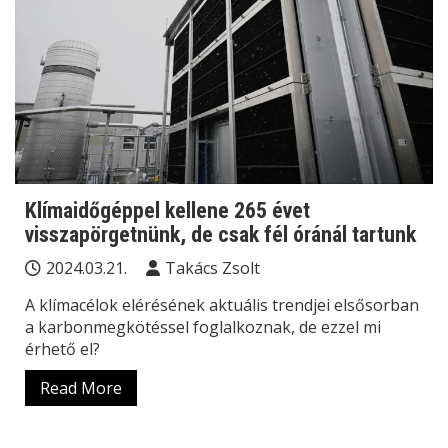
Klímaidőgéppel kellene 265 évet
visszapörgetnünk, de csak fél óránál tartunk
2024.03.21.
Takács Zsolt
A klímacélok elérésének aktuális trendjei elsősorban
a karbonmegkötéssel foglalkoznak, de ezzel mi
érhető el?
Read More