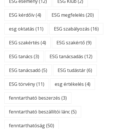
ESG esemény
(12)
ESG Klub
(2)
ESG kérdőív
(4)
ESG megfelelés
(20)
esg oktatás
(11)
ESG szabályozás
(16)
ESG szakértés
(4)
ESG szakértő
(9)
ESG tanács
(3)
ESG tanácsadás
(12)
ESG tanácsadó
(5)
ESG tudástár
(6)
ESG törvény
(11)
esg értékelés
(4)
fenntartható beszerzés
(3)
fenntartható beszállítói lánc
(5)
fenntarthatóság
(50)