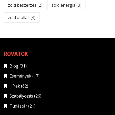
zöld beszerzés
(2)
zöld energia
(3)
zöld átállás
(4)
ROVATOK
Blog
(31)
Események
(17)
Hírek
(62)
Szabályozás
(26)
Tudástár
(21)