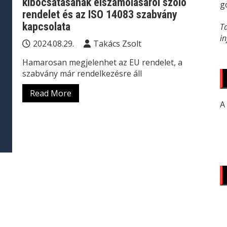
kibocsátásának elszámolásáról szóló
g
rendelet és az ISO 14083 szabvány
kapcsolata
T
i
2024.08.29.
Takács Zsolt
Hamarosan megjelenhet az EU rendelet, a
szabvány már rendelkezésre áll
Read More
A