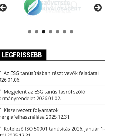
LEGFRISSEBB
Az ESG tanúsításban részt vevők feladatai
026.01.06.
Megjelent az ESG tanúsításról szóló
ormányrendelet
2026.01.02.
Kiszervezett folyamatok
nergiafelhasználása
2025.12.31.
Kötelező ISO 50001 tanúsítás 2026. január 1-
től
2025.12.31.