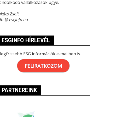
ondolkodó vállalkozások ügye.
akács Zsolt
nfo @ esginfo.hu
ESGINFO HÍRLEVÉL
 legfrissebb ESG információk e-mailben is.
FELIRATKOZOM
PARTNEREINK