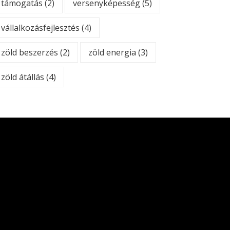
támogatás
(2)
versenyképesség
(5)
vállalkozásfejlesztés
(4)
zöld beszerzés
(2)
zöld energia
(3)
zöld átállás
(4)