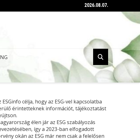
2026.08.07.
ent az ESG tanúsításról szóló kormányrendelet
ING
z ESGinfo célja, hogy az ESG-vel kapcsolatba
erülő érintetteknek információt, tájékoztatást
yújtson.
agyarország élen jár az ESG szabályozás
evezetésében, így a 2023-ban elfogadott
örvény okán az ESG már nem csak a felelősen