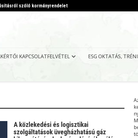
úsításról szóló kormányrendelet
Megjel
AKÉRTŐI KAPCSOLATFELVÉTEL
ESG OKTATÁS, TRÉN
A
k
n
M
A közlekedési és logisztikai
b
szolgáltatások üvegházhatású gáz
t