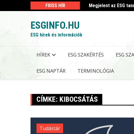
Skip
 kormányrendelet
FRISS HÍR
Megjelent az ESG tan
to
content
ESGINFO.HU
ESG hírek és információk
HÍREK
ESG SZAKÉRTÉS
ESG SZ
ESG NAPTÁR
TERMINOLÓGIA
CÍMKE:
KIBOCSÁTÁS
Tudástár