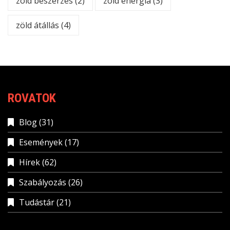
zöld beszerzés
(2)
zöld energia
(3)
zöld átállás
(4)
ROVATOK
Blog
(31)
Események
(17)
Hírek
(62)
Szabályozás
(26)
Tudástár
(21)