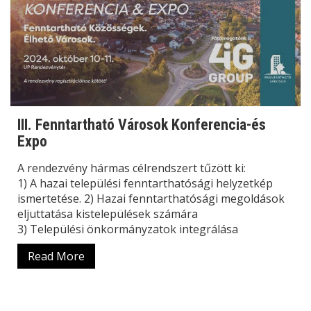
III. Fenntartható Városok Konferencia-és
Expo
A rendezvény hármas célrendszert tűzött ki:
1) A hazai települési fenntarthatósági helyzetkép
ismertetése. 2️) Hazai fenntarthatósági megoldások
eljuttatása kistelepülések számára
3️) Települési önkormányzatok integrálása
Read More