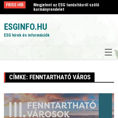
Skip
sról szóló
FRISS HÍR
Megjelent az ESG tanúsításról szóló
Me
to
kormányrendelet
k
content
ESGINFO.HU
ESG hírek és információk
CÍMKE:
FENNTARTHATÓ VÁROS