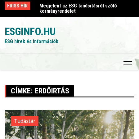
Skip
sról szóló
FRISS HÍR
Megjelent az ESG tanúsításról szóló
Me
to
kormányrendelet
k
content
ESGINFO.HU
ESG hírek és információk
CÍMKE:
ERDŐIRTÁS
Tudástár