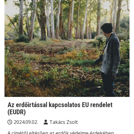
Az erdőirtással kapcsolatos EU rendelet
(EUDR)
2024.09.02.
Takács Zsolt
A címétől eltérően az erdők védelme érdekében