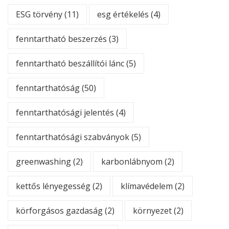
ESG törvény
(11)
esg értékelés
(4)
fenntartható beszerzés
(3)
fenntartható beszállítói lánc
(5)
fenntarthatóság
(50)
fenntarthatósági jelentés
(4)
fenntarthatósági szabványok
(5)
greenwashing
(2)
karbonlábnyom
(2)
kettős lényegesség
(2)
klímavédelem
(2)
körforgásos gazdaság
(2)
környezet
(2)