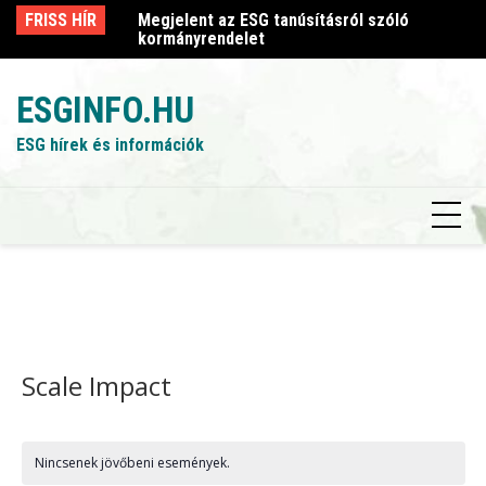
Skip
sról szóló
FRISS HÍR
Megjelent az ESG tanúsításról szóló
Me
to
kormányrendelet
k
content
ESGINFO.HU
ESG hírek és információk
Scale Impact
Nincsenek jövőbeni események.