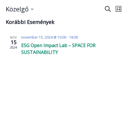
Esemé
Es
Közelgő
Keresett
Lista
néz
kifejezés
Dátum
keresé
Korábbi Események
nav
kiválasztása.
és
nézet
november 15, 2024 @ 10:00
-
18:00
NOV
15
válasz
ESG Open Impact Lab – SPACE FOR
2024
SUSTAINABILITY