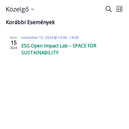
Esemé
Es
Közelgő
Keresett
Lista
néz
kifejezés
Dátum
keresé
Korábbi Események
nav
kiválasztása.
és
nézet
november 15, 2024 @ 10:00
-
18:00
NOV
15
válasz
ESG Open Impact Lab – SPACE FOR
2024
SUSTAINABILITY