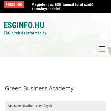
Skip
sról szóló
FRISS HÍR
Megjelent az ESG tanúsításról szóló
Me
to
kormányrendelet
k
content
ESGINFO.HU
ESG hírek és információk
Green Business Academy
Nincsenek jövőbeni események.