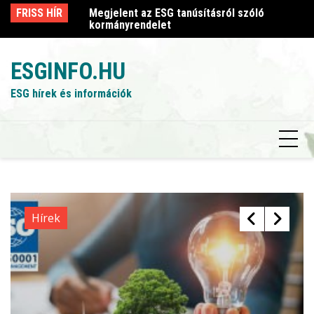
Skip
sról szóló
FRISS HÍR
Megjelent az ESG tanúsításról szóló
Me
to
kormányrendelet
k
content
ESGINFO.HU
ESG hírek és információk
Hírek