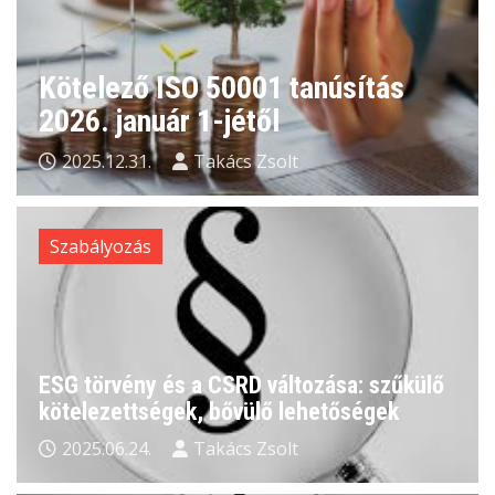
Kötelező ISO 50001 tanúsítás
2026. január 1-jétől
2025.12.31.
Takács Zsolt
Szabályozás
ESG törvény és a CSRD változása: szűkülő
kötelezettségek, bővülő lehetőségek
2025.06.24.
Takács Zsolt